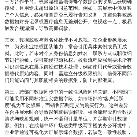
三方合作平台。校验流程需确保每个数据点的收集已获明确
授权，且用途未超出原始同意范围。例如，若展示中涉及客
户个人信息，必须核查是否已履行告知义务，并避免将敏感
数据如财务记录或医疗信息无差别公开。忽视这一点，极易
触发合规漏洞，导致高额罚款。
其次，数据脱敏与匿名化处理不可忽视。在企业形象展示
中，为突出业绩或团队能力，常会引用具体案例或员工成
就。此时，若未对个人身份信息如姓名、联系方式或职位细
节进行脱敏，便可能侵犯隐私权。校验流程应强制要求所有
可识别信息在展示前经过技术处理，例如使用代号或聚合数
据替代原始内容。同时，需建立分级权限机制，确保不同部
门只能访问与其职能相关的数据集，防止内部泄露。
第三，跨部门数据同步中的一致性风险同样关键。不同部门
可能采用不同标准定义数据字段，如市场部将“客户活跃
度”视为互动频率，而销售部则定义为购买行为。这种差异
在合并展示时会导致误解或错误解读。校验流程应包含数据
清洗与映射规则，统一术语和计量单位，并定期审计数据
源。例如，在成都中环广场这类甲级写字楼的办公环境中，
企业常通过可视化大屏展示综合数据，若缺乏一致性校验，