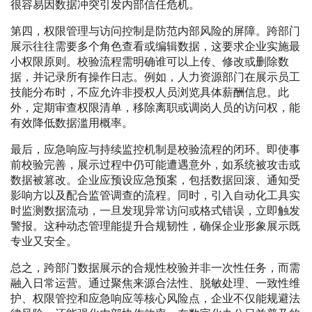
很容易因数据冲突引发内部信任危机。
第四，权限管理与访问控制是防范内部风险的屏障。跨部门
展示往往需要多个角色查看或编辑数据，这要求企业实施最
小权限原则。校验流程需明确谁可以上传、修改或删除数
据，并记录所有操作日志。例如，人力资源部门在展示员工
技能分布时，不应允许非授权人员浏览具体薪酬信息。此
外，定期审查权限清单，移除离职或调岗人员的访问权，能
有效降低数据滥用概率。
最后，应急响应与持续监控机制是校验流程的闭环。即使事
前校验完善，展示过程中仍可能遭遇意外，如系统被攻击或
数据被篡改。企业应预设应急预案，包括数据回滚、通知受
影响方以及配合监管调查的流程。同时，引入自动化工具实
时监测数据流动，一旦发现异常访问或格式错误，立即触发
警报。这种动态管理能提升合规韧性，确保企业形象展示既
专业又安全。
总之，跨部门数据展示的合规性校验并非一次性任务，而需
融入日常运营。通过聚焦来源合法性、脱敏处理、一致性维
护、权限管控和应急响应等核心风险点，企业不仅能规避法